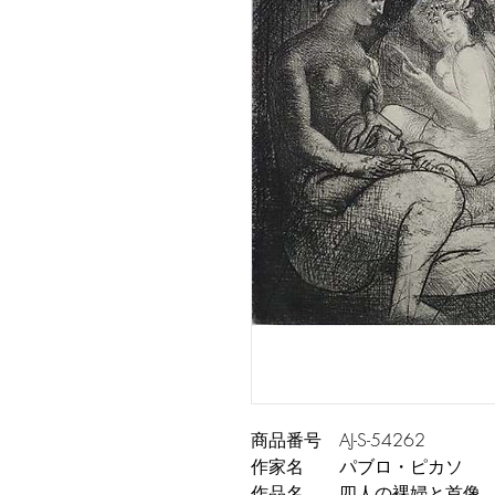
商品番号 AJ-S-54262
作家名 パブロ・ピカソ
作品名 四人の裸婦と首像