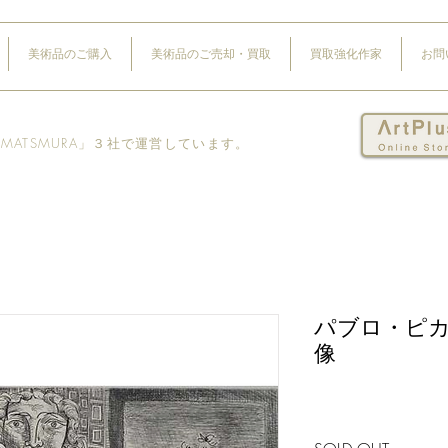
美術品のご購入
美術品のご売却・買取
買取強化作家
お問
Y MATSMURA」３社で運営しています。
パブロ・ピ
像