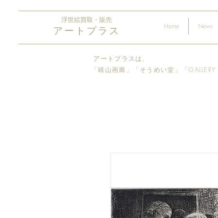
浮世絵買取・販売
Home
News
アートプラス
アートプラスは、
「靖山画廊」「そうめい堂​」「GALLER