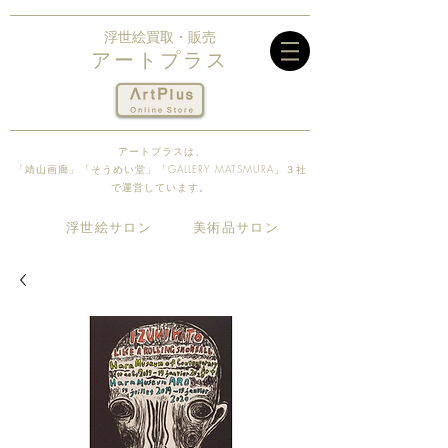
浮世絵買取・販売
アートプラス
アートプラスは、
「靖山画廊」「そうめい堂​」「GALLERY MATSMURA」３社
で運営しています。
​浮世絵サロン
​美術品サロン