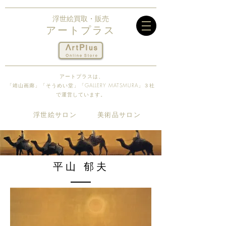
浮世絵買取・販売
アートプラス
アートプラスは、
「靖山画廊」「そうめい堂​」「GALLERY MATSMURA」３社
で運営しています。
​浮世絵サロン
​美術品サロン
平山 郁夫