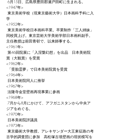
6月15日、広島県豊田郡瀬戸田町に生まれる。
<1947年>
東京美術学校（現東京藝術大学）日本画科予科に入
学
<1952年>
東京美術学校日本画科卒業。卒業制作「三人姉妹」
同校買上げ。東京芸術大学美術学部日本画科副手。
主任教授は前田青邨で、以来師事する。
<1961年>
第46回院展に「入涅槃幻想」を出品 日本美術院
賞（大観賞）を受賞
<1962年>
「受胎霊夢」で日本美術院賞を受賞
<1964年>
日本美術院同人に推挙
<1967年>
法隆寺金堂壁画再現事業に参画
<1968年>
7月から8月にかけて、アフガニスタンから中央ア
ジアをめぐる。
<1970年>
日本美術院評議員
<1973年>
東京藝術大学教授。アレキサンダー大王東征路の考
古学的調査団に参加 高松塚古墳壁画の現状模写を