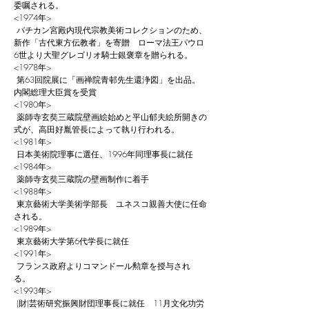
委嘱される。
<1974年>
バチカン宮殿内現代宗教美術コレクションのため、
新作「古代東方伝教者」を寄贈 ローマ法王パウロ
6世より大聖グレゴリオ騎士銀褒章を贈られる。
<1978年>
第63回院展に「画禅院青邨先生還浄図」を出品。
内閣総理大臣賞を受賞
<1980年>
薬師寺玄奘三蔵院壁画絵始めと平山郁夫絵所開きの
式が、高田好胤管長によって執り行われる。
<1981年>
日本美術院理事に選任、1996年同理事長に就任
<1984年>
薬師寺玄奘三蔵院の壁画制作に着手
<1988年>
東京藝術大学美術学部長 ユネスコ親善大使に任命
される。
<1989年>
東京藝術大学第6代学長に就任
<1991年>
フランス政府よりコマンドール勲章を授与され
る。
<1993年>
(財)芸術研究振興財団理事長に就任 11月文化功労