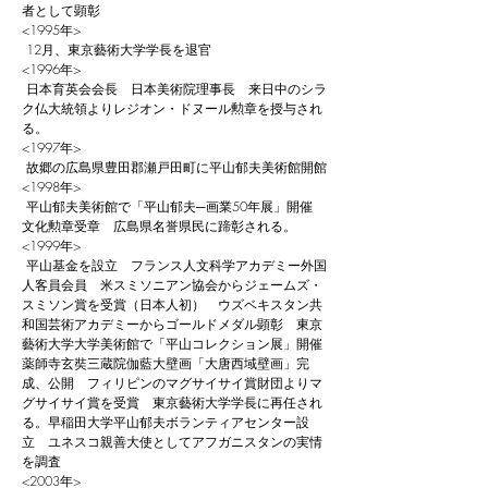
者として顕彰
<1995年>
12月、東京藝術大学学長を退官
<1996年>
日本育英会会長 日本美術院理事長 来日中のシラ
ク仏大統領よりレジオン・ドヌール勲章を授与され
る。
<1997年>
故郷の広島県豊田郡瀬戸田町に平山郁夫美術館開館
<1998年>
平山郁夫美術館で「平山郁夫─画業50年展」開催
文化勲章受章 広島県名誉県民に蹄彰される。
<1999年>
平山基金を設立 フランス人文科学アカデミー外国
人客員会員 米スミソニアン協会からジェームズ・
スミソン賞を受賞（日本人初） ウズベキスタン共
和国芸術アカデミーからゴールドメダル顕彰
東京
藝術大学大学美術館で「平山コレクション展」開催
薬師寺玄奘三蔵院伽藍大壁画「大唐西域壁画」完
成、公開
フィリピンのマグサイサイ賞財団よりマ
グサイサイ賞を受賞 東京藝術大学学長に再任され
る。
早稲田大学平山郁夫ボランティアセンター設
立 ユネスコ親善大使としてアフガニスタンの実情
を調査
<2003年>