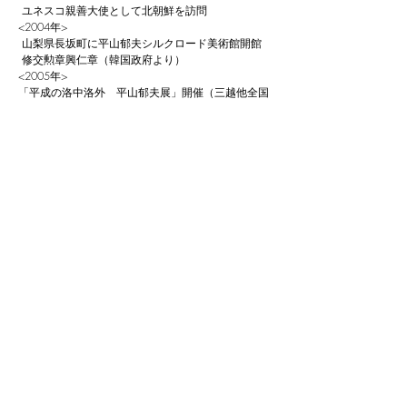
ユネスコ親善大使として北朝鮮を訪問
<2004年>
山梨県長坂町に平山郁夫シルクロード美術館開館
修交勲章興仁章（韓国政府より）
<2005年>
「平成の洛中洛外 平山郁夫展」開催（三越他全国
7都市） 国際文明理解と調和の大使およびタキシ
ラ名誉市民（パキスタン政府より）12月、東京藝術
大学学長を退官
<2007年>
「シルクロード・西から東へ 平山郁夫新作展」
（日本橋三越、松山三越、仙台三越、名古屋栄三
越、広島三越、福岡三越、札幌三越 ～2008年巡
回）
<2009年>
12月2日逝去。享年79歳
アートプラス
About
FAQ