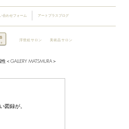
い合わせフォーム
アートプラスブログ
​浮世絵サロン
​美術品サロン
＜GALLERY MATSMURA＞
い図録が。