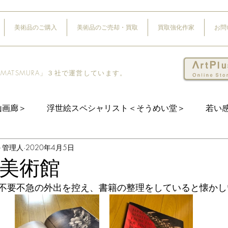
美術品のご購入
美術品のご売却・買取
買取強化作家
お問
Y MATSMURA」３社で運営しています。
山画廊＞
浮世絵スペシャリスト＜そうめい堂＞
若い感性
＋管理人
2020年4月5日
美術館
不要不急の外出を控え、書籍の整理をしていると懐かし